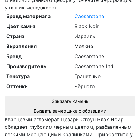
О наличии данного декора уточняйте информацию
у наших менеджеров
Бренд материала
Caesarstone
Цвет камня
Black Noir
Страна
Израиль
Вкрапления
Мелкие
Бренд
Caesarstone
Производитель
Caesarstone Ltd.
Текстура
Гранитные
Оттенки
Чёрного
Заказать камень
Вызвать замерщика с образцами
Кварцевый агломерат Цезарь Стоун Блэк Нойр
обладает глубоким черным цветом, разбавленным
легкими мерцающими крапинками. Приобретите у