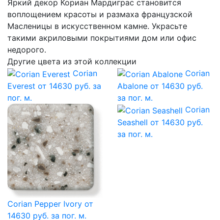
Яркий декор Кориан Мардиграс становится
воплощением красоты и размаха французской
Масленицы в искусственном камне. Украсьте
такими акриловыми покрытиями дом или офис
недорого.
Другие цвета из этой коллекции
Corian
Corian
Everest
от 14630 руб. за
Abalone
от 14630 руб.
пог. м.
за пог. м.
Corian
Seashell
от 14630 руб.
за пог. м.
Corian Pepper Ivory
от
14630 руб. за пог. м.