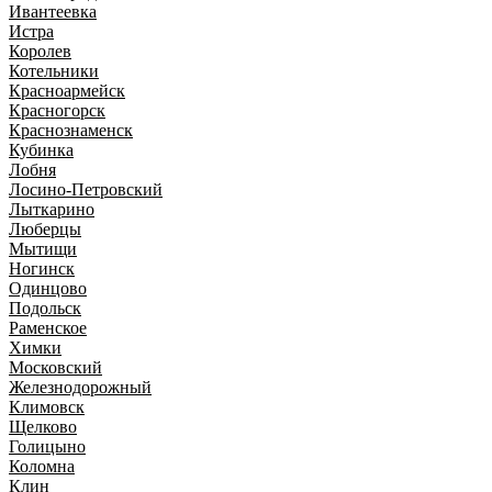
Ивантеевка
Истра
Королев
Котельники
Красноармейск
Красногорск
Краснознаменск
Кубинка
Лобня
Лосино-Петровский
Лыткарино
Люберцы
Мытищи
Ногинск
Одинцово
Подольск
Раменское
Химки
Московский
Железнодорожный
Климовск
Щелково
Голицыно
Коломна
Клин