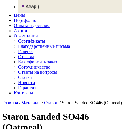
Грандекс
Кварц
NeoMarm
Хай-макс
Цены
Авант Кварц
Старон
Портфолио
СмартКварц
Ханекс
Оплата и доставка
Цезарьстоун
Акрилика
Акции
Радианз
Кориан
О компании
Викостон
Монтелли
Сертификаты
Технистон
Тристоун
Благодарственные письма
Камбрия
Галерея
Плазастон
Отзывы
Как оформить заказ
Сотрудничество
Ответы на вопросы
Статьи
Новости
Гарантия
Контакты
Главная
/
Материал
/
Старон
/
Staron Sanded SO446 (Oatmeal)
Staron Sanded SO446
(Oatmeal)