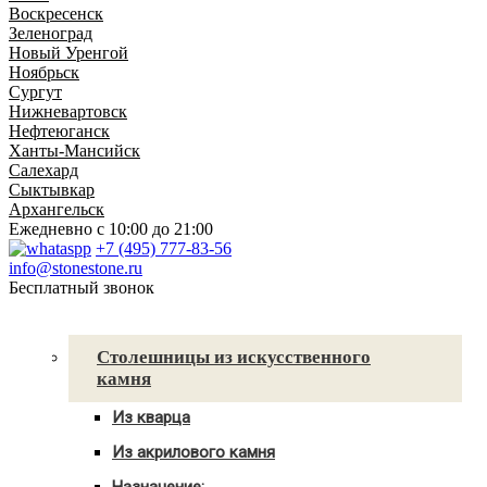
Воскресенск
Зеленоград
Новый Уренгой
Ноябрьск
Сургут
Нижневартовск
Нефтеюганск
Ханты-Мансийск
Салехард
Сыктывкар
Архангельск
Ежедневно
с 10:00 до 21:00
+7 (495) 777-83-56
info@stonestone.ru
Бесплатный звонок
Каталог товаров
Столешницы из искусственного
камня
Из кварца
Для кухни
Из акрилового камня
Для ванны
Для кухни
С мойкой
Назначение: